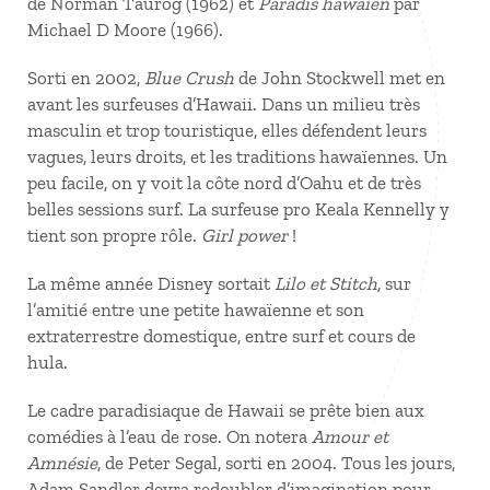
de Norman Taurog (1962) et
Paradis hawaïen
par
Michael D Moore (1966).
Sorti en 2002,
Blue Crush
de John Stockwell met en
avant les surfeuses d’Hawaii. Dans un milieu très
masculin et trop touristique, elles défendent leurs
vagues, leurs droits, et les traditions hawaïennes. Un
peu facile, on y voit la côte nord d’Oahu et de très
belles sessions surf. La surfeuse pro Keala Kennelly y
tient son propre rôle.
Girl power
!
La même année Disney sortait
Lilo et Stitch
, sur
l’amitié entre une petite hawaïenne et son
extraterrestre domestique, entre surf et cours de
hula.
Le cadre paradisiaque de Hawaii se prête bien aux
comédies à l’eau de rose. On notera
Amour et
Amnésie
, de Peter Segal, sorti en 2004. Tous les jours,
Adam Sandler devra redoubler d’imagination pour