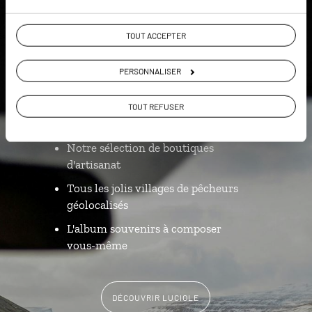
Luciole,
TOUT ACCEPTER
l'appli qui vous guide aux Îles
Féroé
PERSONNALISER
L’itinéraire vers votre hôtel en 1
TOUT REFUSER
clic
Notre sélection de boutiques
d'artisanat
Tous les jolis villages de pêcheurs
géolocalisés
L'album souvenirs à composer
vous-même
DÉCOUVRIR LUCIOLE