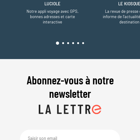
LUCIOLE
LE KIOSQU
Notre appli voyage avec GPS,
La revue de presse 
bonnes adresses et carte
informe de l’actualit
interactive
destination
Abonnez-vous à notre
newsletter