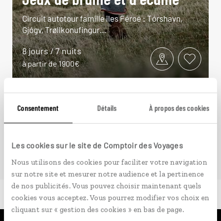
Circuit autotour famille îles Féroé : Tórshavn,
Gjógv, Trøllkonufingur…
8 jours / 7 nuits
à partir de 1900€
Consentement
Détails
À propos des cookies
VOIR NOS 3 IDÉES DE VOYAGE AUX ÎLES FÉROÉ
Les cookies sur le site de Comptoir des Voyages
Nous utilisons des cookies pour faciliter votre navigation
sur notre site et mesurer notre audience et la pertinence
de nos publicités. Vous pouvez choisir maintenant quels
cookies vous acceptez. Vous pourrez modifier vos choix en
cliquant sur « gestion des cookies » en bas de page.