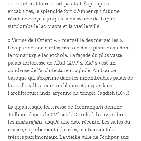
entre art militaire et art palatial. À quelques
encablures, le splendide fort d’Amber qui fut une
résidence royale jusqu’à la naissance de Jaipur,
surplombe le lac Maota et la vieille ville.
« Venise de l’Orient », « merveille des merveilles »,
Udaipur s’étend sur les rives de deux plans d’eau dont
le romantique lac Pichola. La façade du plus vaste
e
e
palais-forteresse de l’État (XVI
s.-XX
s.) est un
condensé de l’architecture moghole. Ambiance
baroque qui s’exprime dans les innombrables palais de
la vieille ville aux murs blancs et jusque dans
l’architecture indo-aryenne du temple Jagdish (1651).
La gigantesque forteresse de Mehrangarh domine
e
Jodhpur depuis le XV
siècle. Ce chef-d’œuvre abrita
les
maharajahs
jusqu'à une date récente. Les salles du
musée, superbement décorées, contiennent des
trésors patrimoniaux. La vieille ville de Jodhpur aux