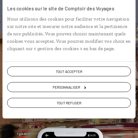
Nord
Les cookies sur le site de Comptoir des Voyages
Nous utilisons des cookies pour faciliter votre navigation
L’itinéraire vers votre
haveli
en 1
sur notre site et mesurer notre audience et la pertinence
clic
de nos publicités. Vous pouvez choisir maintenant quels
Notre sélection de marchés à
cookies vous acceptez. Vous pourrez modifier vos choix en
Delhi
cliquant sur « gestion des cookies » en bas de page.
Les plus beaux palais de
maharajahs géolocalisés
TOUT ACCEPTER
L'album souvenirs à composer
vous-même
PERSONNALISER
TOUT REFUSER
DÉCOUVRIR LUCIOLE