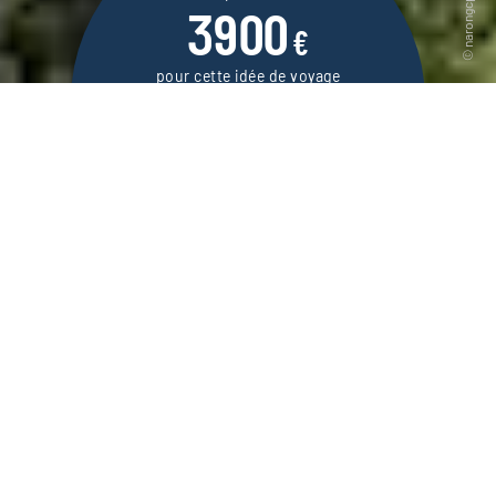
3900
€
pour cette idée de voyage
15 jours / 13 nuits
DEMANDER UN DEVIS
Un voyage en voiture privée avec chauffeur
au Ladakh, une région himalayenne
parsemée de monastères tibétains et lacs
d’altitude.