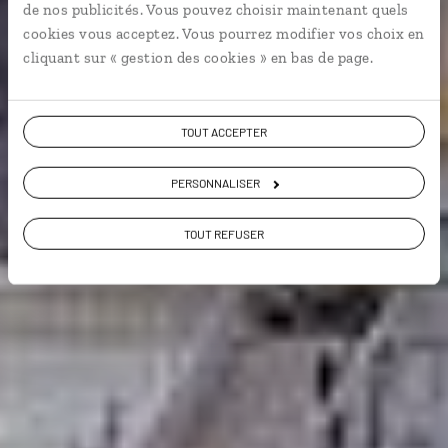
de nos publicités. Vous pouvez choisir maintenant quels
cookies vous acceptez. Vous pourrez modifier vos choix en
Grands espaces
cliquant sur « gestion des cookies » en bas de page.
TOUT ACCEPTER
Voir les 120 avis sur les voyages en Inde
PERSONNALISER
VOIR LA GALERIE PHOTOS
TOUT REFUSER