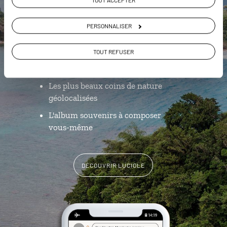
Jamaïque
L’itinéraire vers votre
écolodge
en
PERSONNALISER
1 clic
TOUT REFUSER
Notre sélection des plus belles
plages
Les plus beaux coins de nature
géolocalisées
L'album souvenirs à composer
vous-même
DÉCOUVRIR LUCIOLE