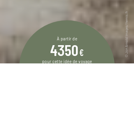
À partir de
4350
€
pour cette idée de voyage
16 jours / 14 nuits
DEMANDER UN DEVIS