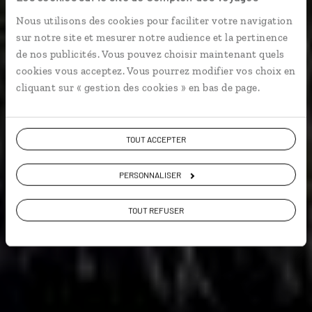
Nous utilisons des cookies pour faciliter votre navigation
Voyage de noces Jamaïque : Negril, Ocho Rios,
sur notre site et mesurer notre audience et la pertinence
Kingston, Port Antonio…
de nos publicités. Vous pouvez choisir maintenant quels
cookies vous acceptez. Vous pourrez modifier vos choix en
En amoureux
Plages etc.
cliquant sur « gestion des cookies » en bas de page.
TOUT ACCEPTER
PERSONNALISER
VOIR LA GALERIE PHOTOS
TOUT REFUSER