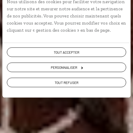
Nous utilisons des cookies pour faciliter votre navigation
Naivasha, Masai Mara...
sur notre site et mesurer notre audience et la pertinence
de nos publicités. Vous pouvez choisir maintenant quels
Faune & safari
cookies vous acceptez. Vous pourrez modifier vos choix en
cliquant sur « gestion des cookies » en bas de page.
Voir les 86 avis sur les voyages au Kenya
TOUT ACCEPTER
PERSONNALISER
VOIR LA GALERIE PHOTOS
TOUT REFUSER