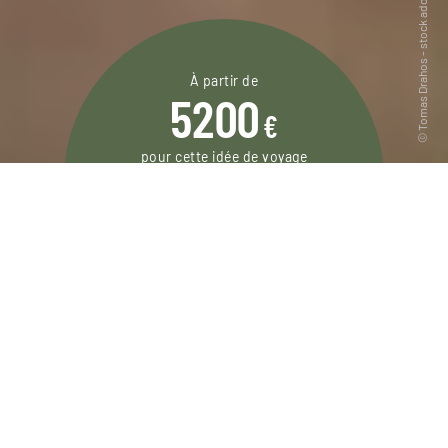
À partir de
5200
€
pour cette idée de voyage
13 jours / 10 nuits
DEMANDER UN DEVIS
Un itinéraire au Kenya entièrement dédié aux