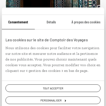
Consentement
Détails
À propos des cookies
Cimes et citadelles d’Asie
Les cookies sur le site de Comptoir des Voyages
Nous utilisons des cookies pour faciliter votre navigation
centrale
sur notre site et mesurer notre audience et la pertinence
de nos publicités. Vous pouvez choisir maintenant quels
Circuit Ouzbékistan et Kirghizistan : Bishkek,
cookies vous acceptez. Vous pourrez modifier vos choix en
Kochkor, Samarcande, Boukhara…
cliquant sur « gestion des cookies » en bas de page.
17 jours / 15 nuits
à partir de 3500€
TOUT ACCEPTER
PERSONNALISER