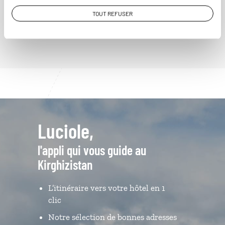
TOUT REFUSER
VOIR NOS 3 IDÉES DE VOYAGE AU KIRGHIZISTAN
Luciole,
l'appli qui vous guide au
Kirghizistan
L’itinéraire vers votre hôtel en 1
clic
Notre sélection de bonnes adresses