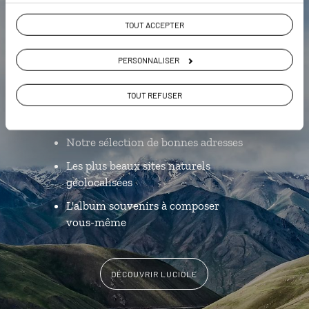
Luciole,
TOUT ACCEPTER
l'appli qui vous guide au
PERSONNALISER
Kirghizistan
TOUT REFUSER
L’itinéraire vers votre hôtel en 1
clic
Notre sélection de bonnes adresses
Les plus beaux sites naturels
géolocalisées
L'album souvenirs à composer
vous-même
DÉCOUVRIR LUCIOLE