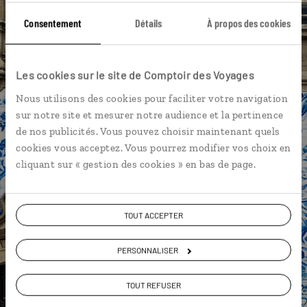
Funchal - Madère
Jardim do Mar - Madère
Consentement
Détails
À propos des cookies
Jardin des orchidees - Madère
Baleines et dauphins Madère
Caldeirao verde - Madère
Les cookies sur le site de Comptoir des Voyages
Encumeada - Madère
Île de Porto Santo
Nous utilisons des cookies pour faciliter votre navigation
sur notre site et mesurer notre audience et la pertinence
Baleines et dauphins Madère
de nos publicités. Vous pouvez choisir maintenant quels
cookies vous acceptez. Vous pourrez modifier vos choix en
cliquant sur « gestion des cookies » en bas de page.
Nathalie,
spécialiste Portugal
TOUT ACCEPTER
Suivez vos envies et demandez conseils à nos
PERSONNALISER
spécialistes
TOUT REFUSER
Ils sauront organiser votre itinéraire au plus