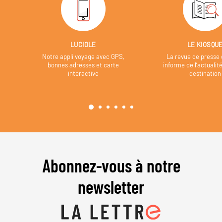
LUCIOLE
LE KIOSQU
Notre appli voyage avec GPS,
La revue de presse 
bonnes adresses et carte
informe de l’actualit
interactive
destination
Abonnez-vous à notre
newsletter