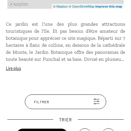
Mapbox
©
Mapbox
©
OpenStreetMap
Improve this map
Ce jardin est l’une des plus grandes attractions
touristiques de l'île. Et pas besoin d’être amateur de
botanique pour apprécier ce site magique. Réparti sur 7
hectares à flanc de colline, en dessous de la cathédrale
de Monte, le Jardin Botanique offre des panoramas de
toute beauté sur Funchal et sa baie. Divisé en plusieurs
sections, il possède près de 10 000 espèces de plantes
Lire plus
provenant de tous les continents mais on y découvre
aussi la végétation endémique de l’île. Un lac, des
bassins de carpes Koi, un jardin de perroquets, un
musée d’histoire naturelle… et la dégustation d’un verre
de vin de Madère font partie de la visite !
FILTRER
TRIER