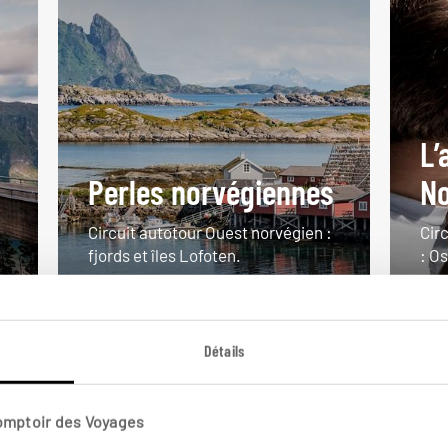
L’
Perles norvégiennes
N
Circuit autotour Ouest norvégien :
Circ
fjords et îles Lofoten.
: O
14 jours / 13 nuits
8 j
à partir de 4500€
à p
Détails
Comptoir des Voyages