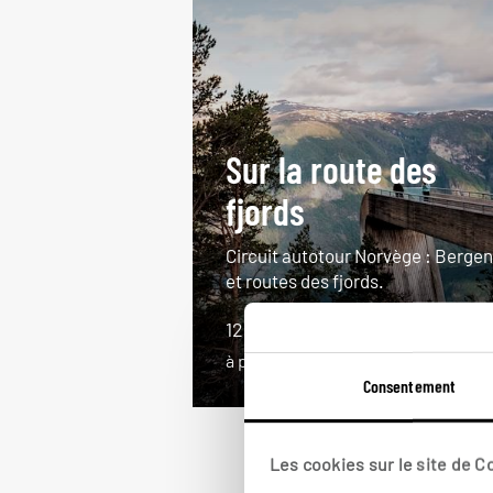
Sur la route des
fjords
Circuit autotour Norvège : Bergen
et routes des fjords.
12 jours / 11 nuits
à partir de 3600€
Consentement
Les cookies sur le site de 