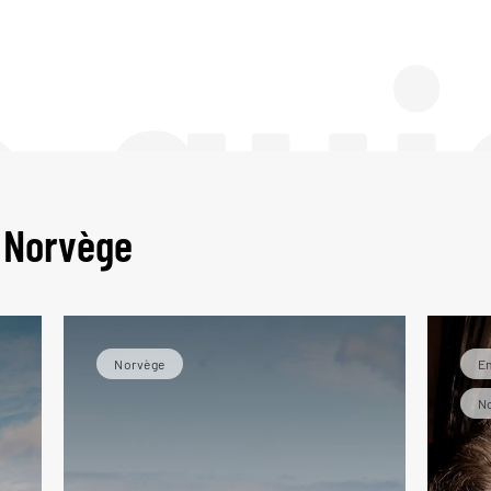
e gui
 Norvège
Norvège
En
N