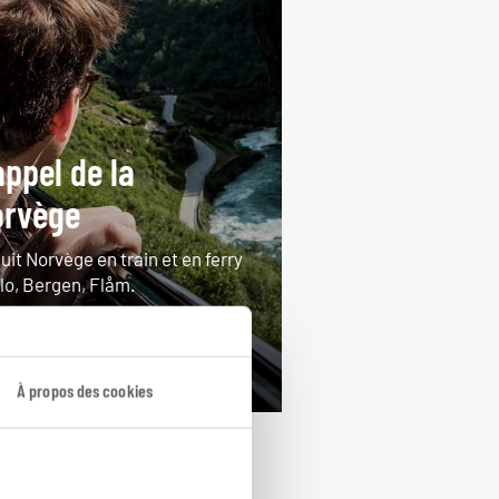
appel de la
orvège
uit Norvège en train et en ferry
slo, Bergen, Flåm.
ours / 7 nuits
artir de 2200€
À propos des cookies