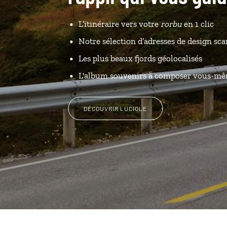
L’itinéraire vers votre
rorbu
en 1 clic
Notre sélection d’adresses de design sc
Les plus beaux fjords géolocalisés
L'album souvenirs à composer vous-m
DÉCOUVRIR LUCIOLE