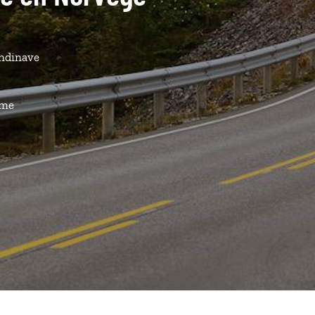
andinave
ême