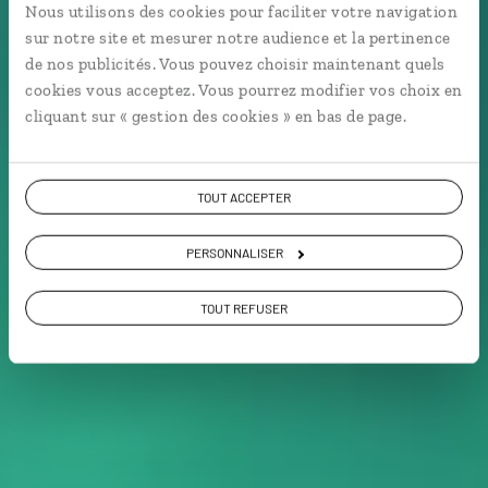
Nous utilisons des cookies pour faciliter votre navigation
Séjour hiver en Laponie : Tromsø, capitale des aurores
sur notre site et mesurer notre audience et la pertinence
boréales.
de nos publicités. Vous pouvez choisir maintenant quels
cookies vous acceptez. Vous pourrez modifier vos choix en
Activités nature
cliquant sur « gestion des cookies » en bas de page.
TOUT ACCEPTER
Voir les 384 avis sur les voyages en Norvège
PERSONNALISER
VOIR LA GALERIE PHOTOS
TOUT REFUSER