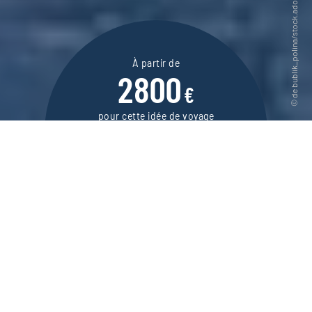
À partir de
2800
€
pour cette idée de voyage
8 jours / 7 nuits
DEMANDER UN DEVIS
Un séjour hivernal à Tromsø, la porte