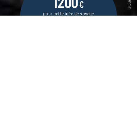
1200
€
pour cette idée de voyage
5 jours / 4 nuits
DEMANDER UN DEVIS
Séjour en immersion à Oslo, un regard croisé
sur les trésors culturels de la ville, ses
activités sportives et ses loisirs.
Souvent esquivée par les voyageurs, Oslo est