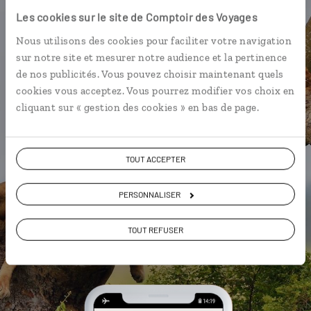
Ouganda
Les cookies sur le site de Comptoir des Voyages
Nous utilisons des cookies pour faciliter votre navigation
L’itinéraire vers votre lodge en 1
sur notre site et mesurer notre audience et la pertinence
clic
de nos publicités. Vous pouvez choisir maintenant quels
Une utilisation gratuite, hors
cookies vous acceptez. Vous pourrez modifier vos choix en
connexion Internet
cliquant sur « gestion des cookies » en bas de page.
Les plus beaux parcs nationaux
géolocalisés
TOUT ACCEPTER
L'album souvenirs à composer
vous-même
PERSONNALISER
TOUT REFUSER
DÉCOUVRIR LUCIOLE