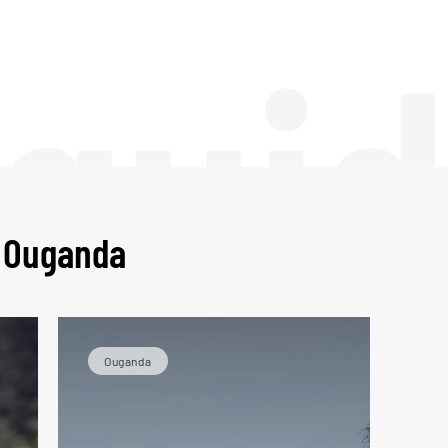
 gui
n Ouganda
Ouganda