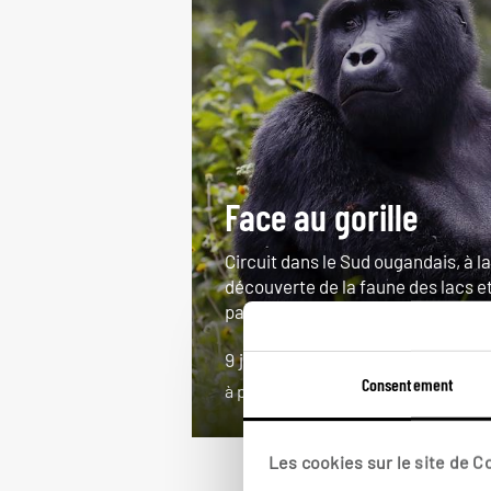
Face au gorille
Circuit dans le Sud ougandais, à la
découverte de la faune des lacs e
parcs.
9 jours / 7 nuits
Consentement
à partir de 3950€
Les cookies sur le site de 