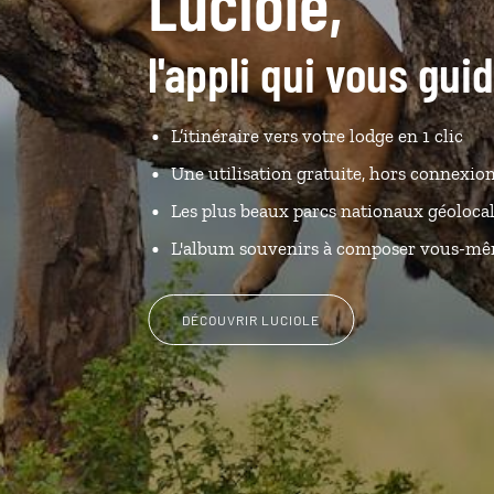
Luciole,
l'appli qui vous gu
L’itinéraire vers votre lodge en 1 clic
Une utilisation gratuite, hors connexio
Les plus beaux parcs nationaux géolocal
L'album souvenirs à composer vous-m
DÉCOUVRIR LUCIOLE