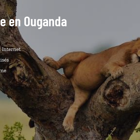
ide en Ouganda
n Internet
isés
ême