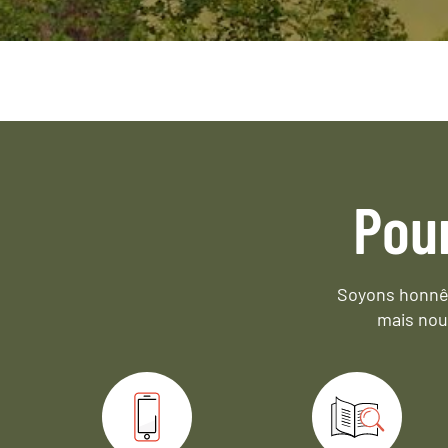
Pou
Soyons honnêt
mais nou