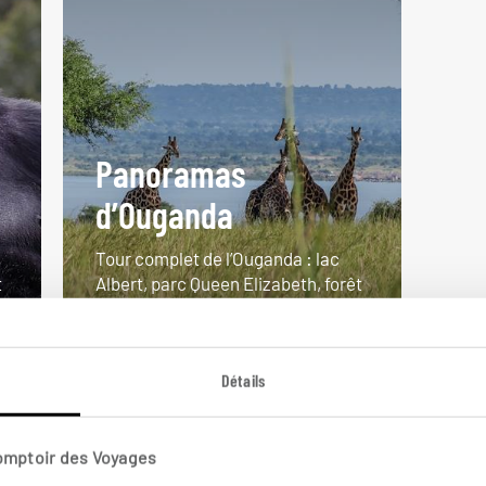
Panoramas
d’Ouganda
Tour complet de l’Ouganda : lac
t
Albert, parc Queen Elizabeth, forêt
de Bwindi...
13 jours / 11 nuits
Détails
à partir de 5650€
Comptoir des Voyages