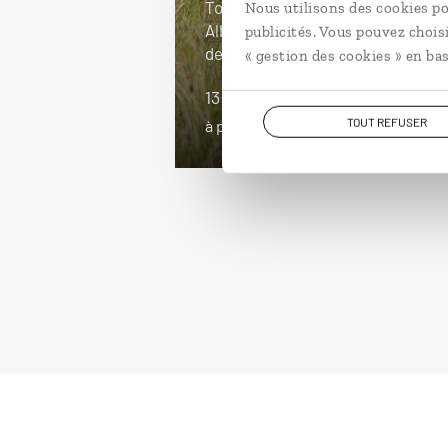
Tour complet de l’Ouganda : lac
Nous utilisons des cookies po
Albert, parc Queen Elizabeth, forê
publicités. Vous pouvez chois
de Bwindi...
« gestion des cookies » en bas
13 jours / 11 nuits
TOUT REFUSER
à partir de 5650€