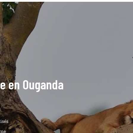
ide en Ouganda
isés
ême