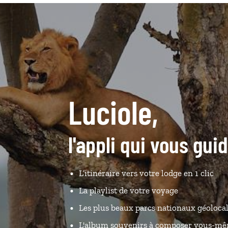
Luciole,
l'appli qui vous gu
L’itinéraire vers votre lodge en 1 clic
La playlist de votre voyage
Les plus beaux parcs nationaux géolocal
L'album souvenirs à composer vous-m