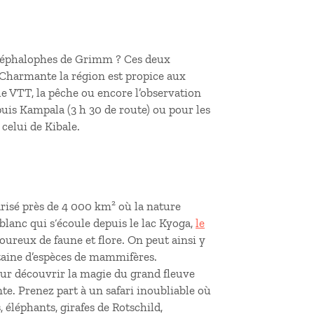
 céphalophes de Grimm ? Ces deux
 Charmante la région est propice aux
 le VTT, la pêche ou encore l’observation
epuis Kampala (3 h 30 de route) ou pour les
celui de Kibale.
arisé près de 4 000 km² où la nature
blanc qui s‘écoule depuis le lac Kyoga,
le
oureux de faune et flore. On peut ainsi y
taine d’espèces de mammifères.
our découvrir la magie du grand fleuve
nte. Prenez part à un safari inoubliable où
 éléphants, girafes de Rotschild,