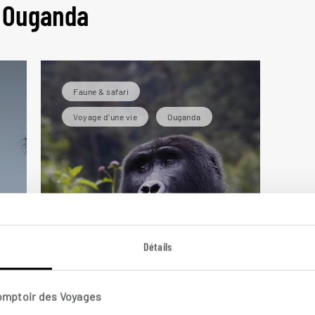
n Ouganda
Faune & safari
Voyage d'une vie
Ouganda
Détails
Face au gorille
Comptoir des Voyages