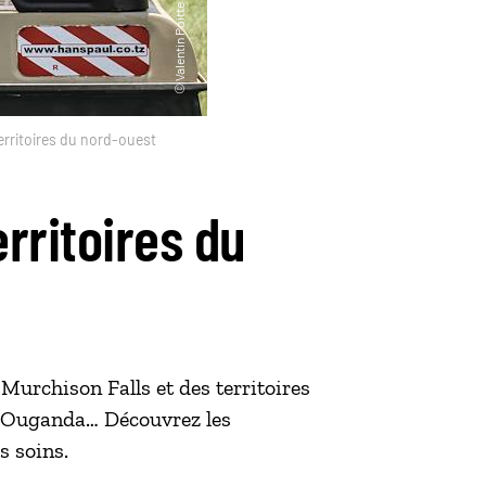
erritoires du nord-ouest
erritoires du
urchison Falls et des territoires
 l’Ouganda… Découvrez les
s soins.