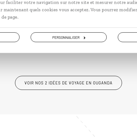
Circuit dans le Sud ougandais, à la
ur faciliter votre navigation sur notre site et mesurer notre audi
t
découverte de la faune des lacs et
ir maintenant quels cookies vous acceptez. Vous pourrez modifier
parcs.
 de page.
9 jours / 7 nuits
PERSONNALISER
à partir de 3950€
VOIR NOS 2 IDÉES DE VOYAGE EN OUGANDA