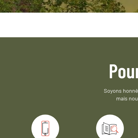
Pou
Soyons honnêt
mais nou