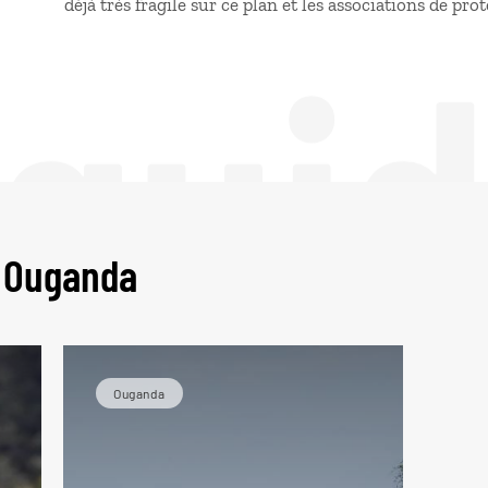
déjà très fragile sur ce plan et les associations de pro
 gui
n Ouganda
Ouganda