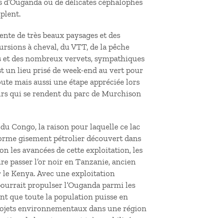
s d’Ouganda ou de délicates céphalophes
plent.
sente de très beaux paysages et des
cursions à cheval, du VTT, de la pêche
es et des nombreux vervets, sympathiques
st un lieu prisé de week-end au vert pour
oute mais aussi une étape appréciée lors
urs qui se rendent du parc de Murchison
du Congo, la raison pour laquelle ce lac
énorme gisement pétrolier découvert dans
n les avancées de cette exploitation, les
re passer l’or noir en Tanzanie, ancien
 le Kenya. Avec une exploitation
pourrait propulser l’Ouganda parmi les
nt que toute la population puisse en
projets environnementaux dans une région