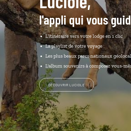
Luciole,
l'appli qui vous gu
L’itinéraire vers votre lodge en 1 clic
La playlist de votre voyage
Les plus beaux parcs nationaux géolocal
L'album souvenirs à composer vous-m
DÉCOUVRIR LUCIOLE