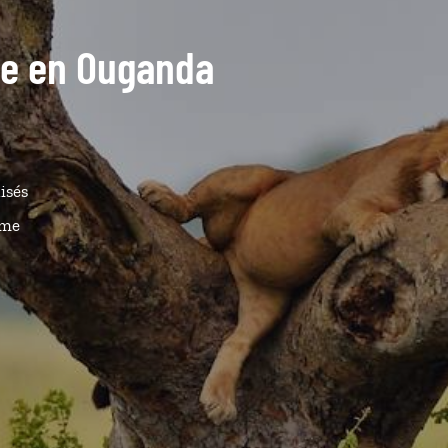
ide en Ouganda
isés
ême