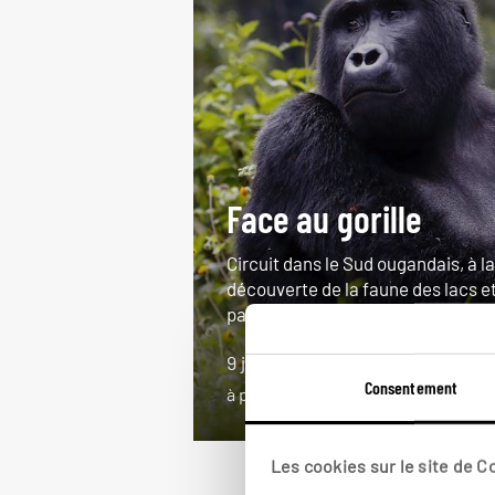
Face au gorille
Circuit dans le Sud ougandais, à la
découverte de la faune des lacs e
parcs.
9 jours / 7 nuits
Consentement
à partir de 3950€
Les cookies sur le site de 