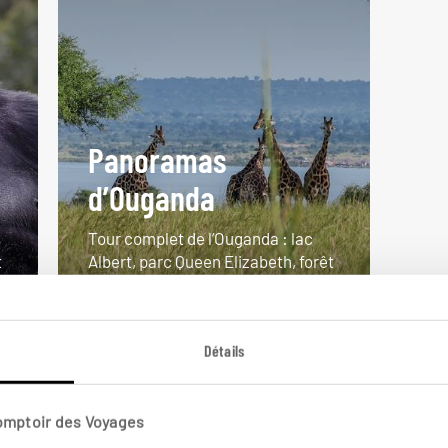
Panoramas
d’Ouganda
Tour complet de l’Ouganda : lac
t
Albert, parc Queen Elizabeth, forêt
de Bwindi...
13 jours / 11 nuits
Détails
à partir de 5650€
Comptoir des Voyages