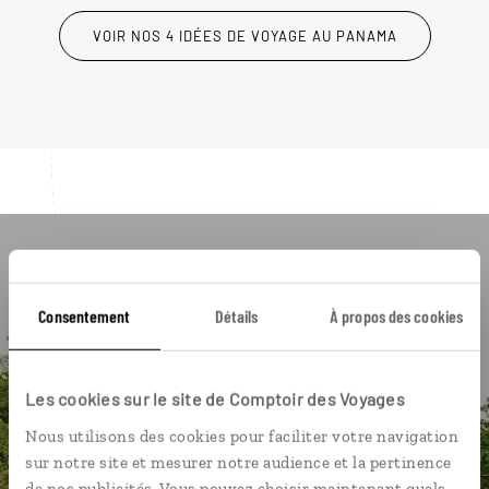
VOIR NOS 4 IDÉES DE VOYAGE AU PANAMA
Luciole,
Consentement
Détails
À propos des cookies
l'appli qui vous guide au Panama
L’itinéraire vers votre lodge en 1
Les cookies sur le site de Comptoir des Voyages
clic
Nous utilisons des cookies pour faciliter votre navigation
La playlist de votre voyage
sur notre site et mesurer notre audience et la pertinence
nos bonnes adresses géolocalisés
de nos publicités. Vous pouvez choisir maintenant quels