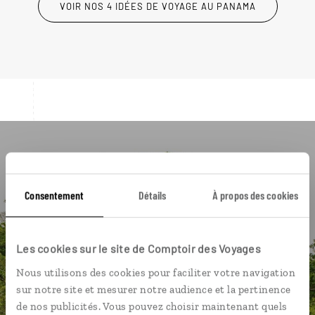
VOIR NOS 4 IDÉES DE VOYAGE AU PANAMA
Luciole,
l'appli qui vous guide au Panama
Consentement
Détails
À propos des cookies
L’itinéraire vers votre lodge en 1
clic
Les cookies sur le site de Comptoir des Voyages
La playlist de votre voyage
Nous utilisons des cookies pour faciliter votre navigation
nos bonnes adresses géolocalisés
sur notre site et mesurer notre audience et la pertinence
de nos publicités. Vous pouvez choisir maintenant quels
L'album souvenirs à composer