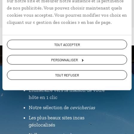
sur notre site et mesurer notre audience et la pertinence
de nos publicités. Vous pouvez choisir maintenant quels
cookies vous acceptez. Vous pourrez modifier vos choix en
cliquant sur « gestion des cookies » en bas de page.
TOUT ACCEPTER
Luciole,
PERSONNALISER
l'appli qui vous guide au Pérou
TOUT REFUSER
L’itinéraire vers la maison de votre
hôte en 1 clic
Notre sélection de
cevicherias
Les plus beaux sites incas
géolocalisés