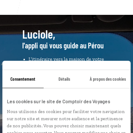
Luciole,
l'appli qui vous guide au Pérou
L’itinéraire vers la maison de votre
hôte en 1 clic
Notre sélection de
cevicherias
Consentement
Détails
À propos des cookies
Les plus beaux sites incas
géolocalisés
Les cookies sur le site de Comptoir des Voyages
L'album souvenirs à composer
vous-même
Nous utilisons des cookies pour faciliter votre navigation
sur notre site et mesurer notre audience et la pertinence
de nos publicités. Vous pouvez choisir maintenant quels
cookies vous acceptez. Vous pourrez modifier vos choix en