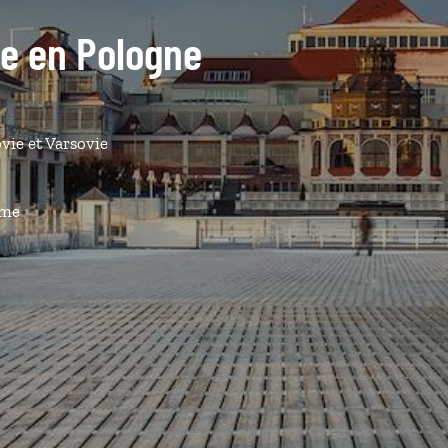
de en Pologne
vie et Varsovie
ême