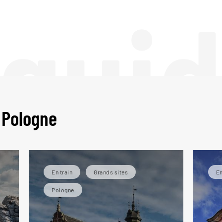
 gui
 Pologne
En train
Grands sites
En
Pologne