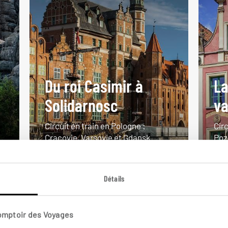
Du roi Casimir à
La
Solidarnosc
va
Circuit en train en Pologne :
Circ
Cracovie, Varsovie et Gdansk.
Poz
10 jours / 9 nuits
13 j
à partir de 1350€
à pa
Détails
Comptoir des Voyages