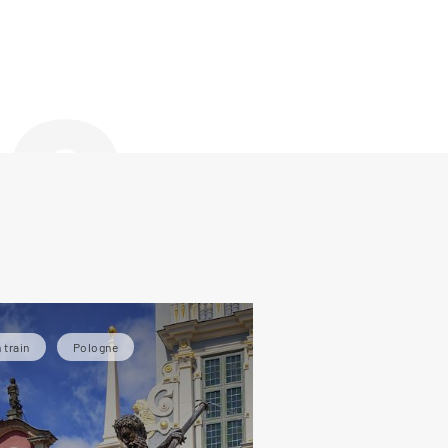
de
 train
Pologne