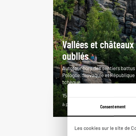
Vallées et châteaux
oubliés
Autotour hors des sentiers battus
Pologne, Slovaquie et République
tchèque.
15 jours / 14 nuits
à partir de 2300€
Consentement
Les cookies sur le site de 