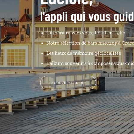
l'appli qui vous gui
L’itinéraire vers votre hôtel en 1 clic
Notre sélection de bars
mleczny
à Craco
Les lieux de mémoire géolocalisés
L'album souvenirs à composer vous-m
DÉCOUVRIR LUCIOLE