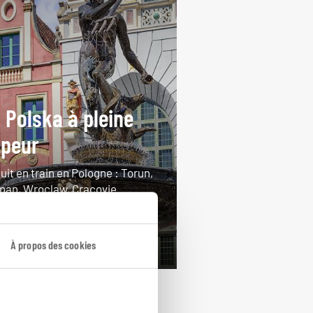
 Polska à pleine
peur
uit en train en Pologne : Torun,
nan, Wroclaw, Cracovie…
ours / 12 nuits
rtir de 1600€
À propos des cookies