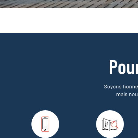
Pou
Soyons honnêt
mais nou