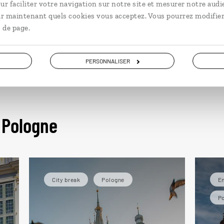
ur faciliter votre navigation sur notre site et mesurer notre audi
sernik
, un gâteau au fromage blanc et le gourmand
m
ir maintenant quels cookies vous acceptez. Vous pourrez modifier
d'incontournables.
 de page.
PERSONNALISER
 Pologne
City break
Pologne
En
P