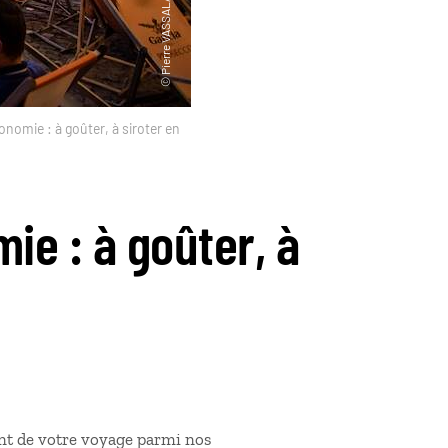
onomie : à goûter, à siroter en
ie : à goûter, à
t de votre voyage parmi nos