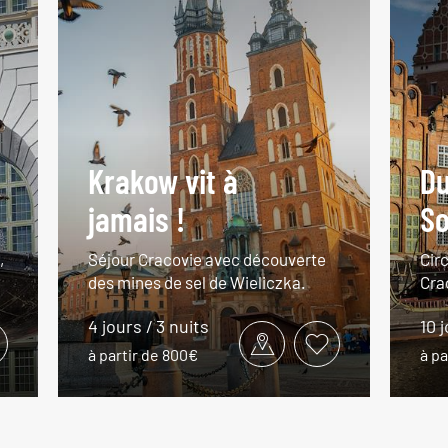
Krakow vit à
Du
jamais !
So
,
Séjour Cracovie avec découverte
Circ
des mines de sel de Wieliczka.
Cra
4 jours / 3 nuits
10 
à partir de 800€
à pa