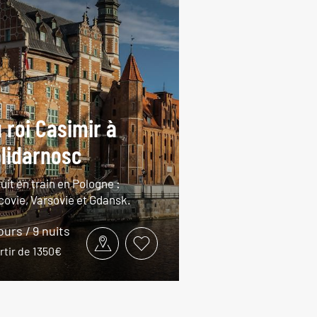
 roi Casimir à
lidarnosc
uit en train en Pologne :
covie, Varsovie et Gdansk.
jours / 9 nuits
rtir de 1350€