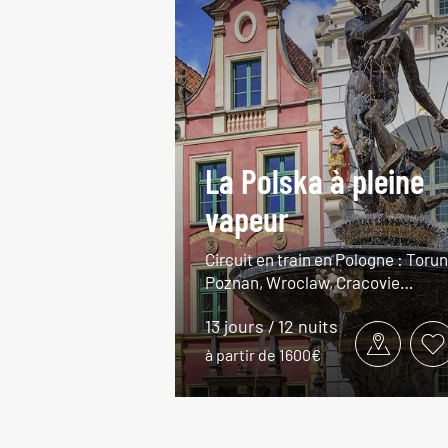
La Polska à pleine
vapeur
Circuit en train en Pologne : Torun
Poznan, Wroclaw, Cracovie…
13 jours / 12 nuits
à partir de 1600€