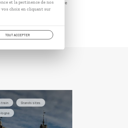
ence et la pertinence de nos
urzynek
au chocolat font figure
 vos choix en cliquant sur
TOUT ACCEPTER
 train
Grands sites
ologne