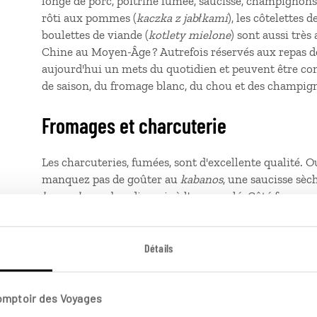
longe de porc, poitrine fumée, saucisse, champignon
rôti aux pommes (
kaczka z jabłkami
), les côtelettes 
boulettes de viande (
kotlety mielone
) sont aussi très
Chine au Moyen-Âge ? Autrefois réservés aux repas de 
aujourd'hui un mets du quotidien et peuvent être conf
de saison, du fromage blanc, du chou et des champig
Fromages et charcuterie
Les charcuteries, fumées, sont d'excellente qualité. O
manquez pas de goûter au
kabanos
, une saucisse sèch
kaszanka
, un boudin noir à l'orge perlé. Côté fromage
et les
pierogi
. On a aussi aimé l'
oscypek
, un fromage 
servir avec de la confiture.
Détails
Desserts
Comptoir des Voyages
Laissez-vous tenter par la régressive
babka
, un délic