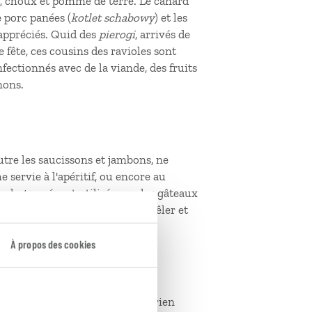
s, choux et pomme de terre. Le canard
de porc panées (
kotlet schabowy
) et les
 appréciés. Quid des
pierogi
, arrivés de
fête, ces cousins des ravioles sont
ectionnés avec de la viande, des fruits
nons.
utre les saucissons et jambons, ne
e servie à l'apéritif, ou encore au
s, le
twaróg
est utilisé pour les gâteaux
de brebis fumé que l'on peut poêler et
À propos des cookies
ieuse brioche roulée. Sinon, l'aérien