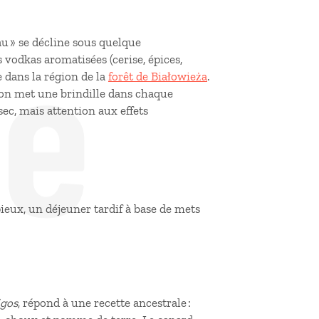
de
au » se décline sous quelque
 vodkas aromatisées (cerise, épices,
 dans la région de la
forêt de Białowieża
.
t on met une brindille dans chaque
sec, mais attention aux effets
pieux, un déjeuner tardif à base de mets
igos
, répond à une recette ancestrale :