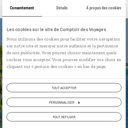
Consentement
Détails
À propos des cookies
Les cookies sur le site de Comptoir des Voyages
Luciole,
Nous utilisons des cookies pour faciliter votre navigation
l'appli qui vous guide en
sur notre site et mesurer notre audience et la pertinence
de nos publicités. Vous pouvez choisir maintenant quels
Polynésie
cookies vous acceptez. Vous pourrez modifier vos choix en
cliquant sur « gestion des cookies » en bas de page.
L’itinéraire vers votre bungalow
en 1 clic
Notre sélection de roulottes
TOUT ACCEPTER
Les plus beaux spots de snokeling
géolocalisés
PERSONNALISER
L'album souvenirs à composer
TOUT REFUSER
vous-même