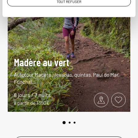
TOUT REFUSER
Madère au vert
Autotour Madère : levadas, quintas, Paul do Mar,
Funchal...
8 jours / 7 nuits
à partir de 1350€