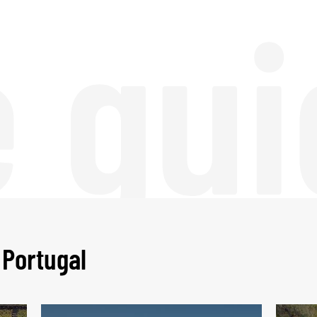
e gui
 Portugal