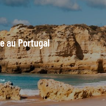
de au Portugal
ême