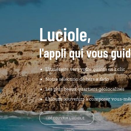
Luciole,
l'appli qui vous gui
L’itinéraire vers votre
quinta
en 1 clic
Notre sélection de bars a
fado
Les plus beaux quartiers géolocalisés
L'album souvenirs à composer vous-m
DÉCOUVRIR LUCIOLE