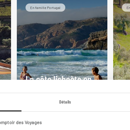
En famille Portugal
En
La côte lisboète en
Le
salopette
fa
Détails
Autotour portugais en famille :
Lisbonne, plages de Cascais,
Aut
Sintra...
Por
Comptoir des Voyages
7 jours / 6 nuits
8 j