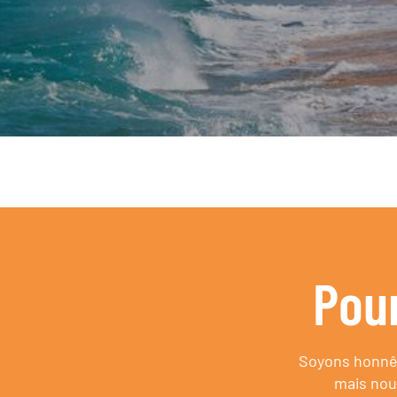
Pou
Soyons honnêt
mais nou