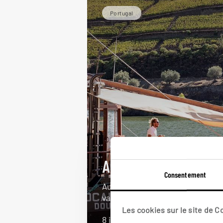
Portugal
Au fil du Douro
Consentement
Autotour : Porto, quintas des
vallée du Douro et du Minho.
Les cookies sur le site de 
8 jours / 7 nuits