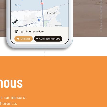
nous
es sur mesure,
fférence.