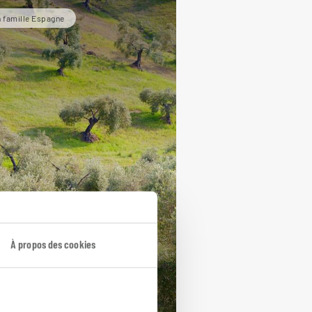
 famille Espagne
 Sud ibérique en
mille
À propos des cookies
otour famille Espagne et
tugal : Andalousie et Algarve.
ours / 7 nuits