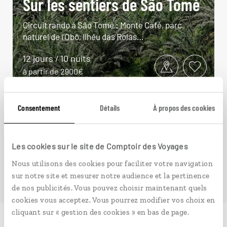
Sur les sentiers de São Tomé
Circuit rando à São Tomé : Monte Café, parc
naturel de l’Obô, Ilhéu das Rolas…
12 jours / 10 nuits
à partir de 2900€
Consentement
Détails
À propos des cookies
VOIR NOS 3 IDÉES DE VOYAGE À SAO TOMÉ ET
Les cookies sur le site de Comptoir des Voyages
PRINCIPE
Nous utilisons des cookies pour faciliter votre navigation
sur notre site et mesurer notre audience et la pertinence
de nos publicités. Vous pouvez choisir maintenant quels
cookies vous acceptez. Vous pourrez modifier vos choix en
cliquant sur « gestion des cookies » en bas de page.