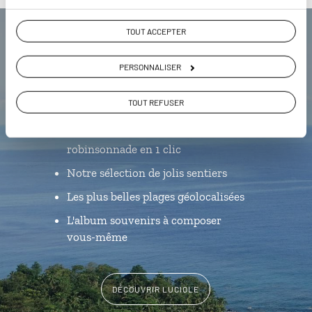
TOUT ACCEPTER
Luciole,
PERSONNALISER
l'appli qui vous guide à Sao Tomé
et Principe
TOUT REFUSER
L’itinéraire vers votre
robinsonnade en 1 clic
Notre sélection de jolis sentiers
Les plus belles plages géolocalisées
L'album souvenirs à composer
vous-même
DÉCOUVRIR LUCIOLE