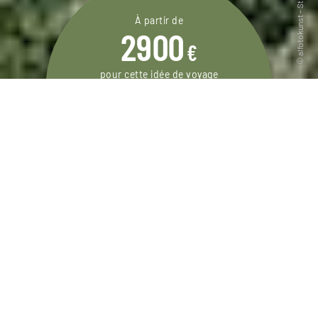
À partir de
2900
€
pour cette idée de voyage
12 jours / 10 nuits
DEMANDER UN DEVIS
Un voyage à São Tomé avec de belles
randonnées entre forêt primaire, roças de
l’époque coloniale, plantations en terrasse.