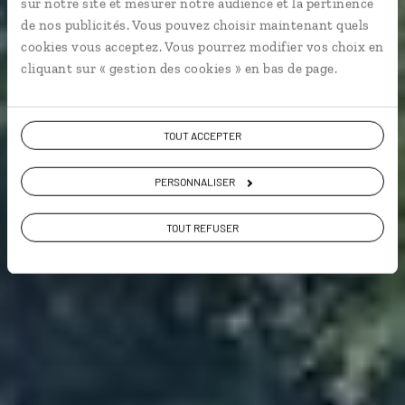
sur notre site et mesurer notre audience et la pertinence
l’Obô, Ilhéu das Rolas…
de nos publicités. Vous pouvez choisir maintenant quels
cookies vous acceptez. Vous pourrez modifier vos choix en
Activités nature
cliquant sur « gestion des cookies » en bas de page.
Voir les 3 avis sur les voyages à Sao Tomé et
TOUT ACCEPTER
Principe
PERSONNALISER
VOIR LA GALERIE PHOTOS
TOUT REFUSER