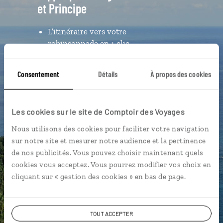
et Principe
L’itinéraire vers votre
robinsonnade en 1 clic
Notre sélection de jolis sentiers
Consentement
Détails
À propos des cookies
Les plus belles plages géolocalisées
L'album souvenirs à composer
vous-même
Les cookies sur le site de Comptoir des Voyages
Nous utilisons des cookies pour faciliter votre navigation
sur notre site et mesurer notre audience et la pertinence
DÉCOUVRIR LUCIOLE
de nos publicités. Vous pouvez choisir maintenant quels
cookies vous acceptez. Vous pourrez modifier vos choix en
cliquant sur « gestion des cookies » en bas de page.
TOUT ACCEPTER