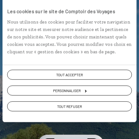
Luciole,
Les cookies sur le site de Comptoir des Voyages
l'appli qui vous guide en
Nous utilisons des cookies pour faciliter votre navigation
Sardaigne
sur notre site et mesurer notre audience et la pertinence
de nos publicités. Vous pouvez choisir maintenant quels
L’itinéraire vers votre
cookies vous acceptez. Vous pourrez modifier vos choix en
agritourisme en 1 clic
cliquant sur « gestion des cookies » en bas de page.
Notre sélection de
trattorias
Les plus belles plages géolocalisées
TOUT ACCEPTER
L'album souvenirs à composer
vous-même
PERSONNALISER
TOUT REFUSER
DÉCOUVRIR LUCIOLE