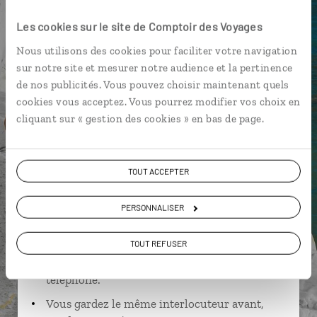
Archipel de la Maddalena
Les cookies sur le site de Comptoir des Voyages
Nous utilisons des cookies pour faciliter votre navigation
sur notre site et mesurer notre audience et la pertinence
de nos publicités. Vous pouvez choisir maintenant quels
Anthony,
cookies vous acceptez. Vous pourrez modifier vos choix en
cliquant sur « gestion des cookies » en bas de page.
spécialiste Italie
Suivez vos envies et demandez conseils à nos
TOUT ACCEPTER
spécialistes
Ils sauront organiser votre itinéraire au plus
PERSONNALISER
près de vos envies et de la réalité du pays.
TOUT REFUSER
Échangez en face à face ou depuis nos studios
connectés en agence, mais aussi par email ou
téléphone.
Vous gardez le même interlocuteur avant,