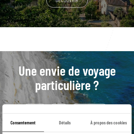
DÉCOUVRIR
Une envie de voyage
particulière ?
Alghero
Bosa
Costa Smeralda
Nuraghe Palmavera
Tempio Pausania
Arbatax
Consentement
Détails
À propos des cookies
Cagliari
Costa Rei
Golfo di Orosei