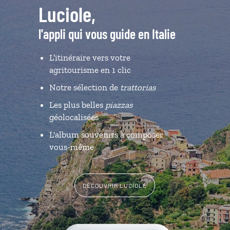
Luciole,
l'appli qui vous guide en Italie
L’itinéraire vers votre
agritourisme en 1 clic
Notre sélection de
trattorias
Les plus belles
piazzas
géolocalisées
L'album souvenirs à composer
vous-même
DÉCOUVRIR LUCIOLE