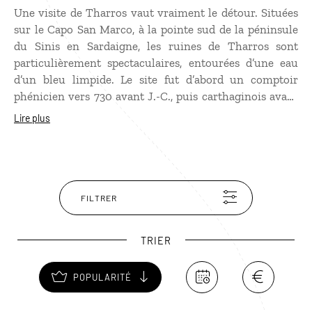
Une visite de Tharros vaut vraiment le détour. Situées
sur le Capo San Marco, à la pointe sud de la péninsule
du Sinis en Sardaigne, les ruines de Tharros sont
particulièrement spectaculaires, entourées d’une eau
d’un bleu limpide. Le site fut d’abord un comptoir
phénicien vers 730 avant J.-C., puis carthaginois avant
d’être pris par les Romains. Sous l’empire chrétien,
Lire plus
Tharros, trop exposée aux envahisseurs, sera remplacée
par Oristano… Ses vestiges abandonnés, témoignages
des différentes périodes de l’histoire sarde, sont d’une
grande beauté dans la lumière du matin ou au coucher
du soleil.
FILTRER
TRIER
POPULARITÉ