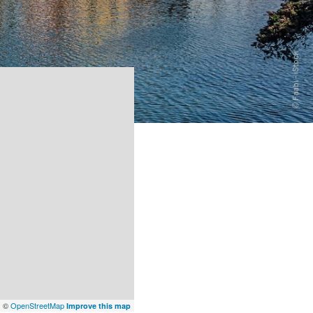
x
©
OpenStreetMap
Improve this map