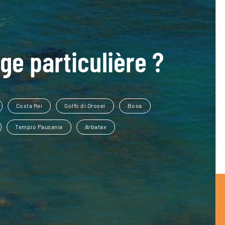
ge particulière ?
Costa Rei
Golfo di Orosei
Bosa
Tempio Pausania
Arbatax