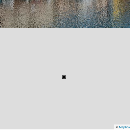
©
Mapbo