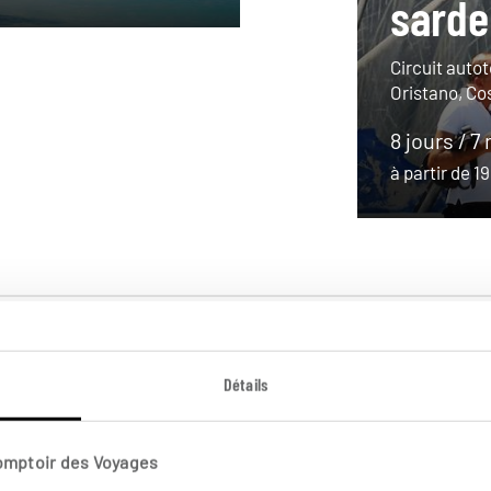
sarde
Circuit auto
Oristano, Co
8 jours / 7 
à partir de 
Détails
Comptoir des Voyages