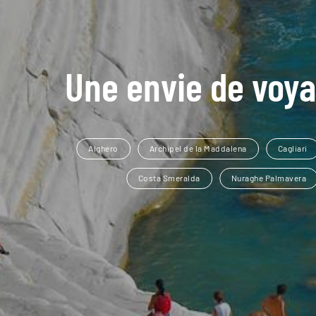
Une envie de voya
Alghero
Archipel de la Maddalena
Cagliari
Costa Smeralda
Nuraghe Palmavera