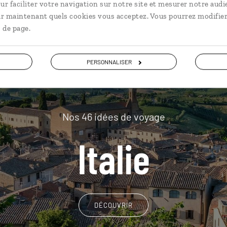
plus loin
ur faciliter votre navigation sur notre site et mesurer notre audi
ir maintenant quels cookies vous acceptez. Vous pourrez modifier
 de page.
PERSONNALISER
Nos 46 idées de voyage
Italie
DÉCOUVRIR