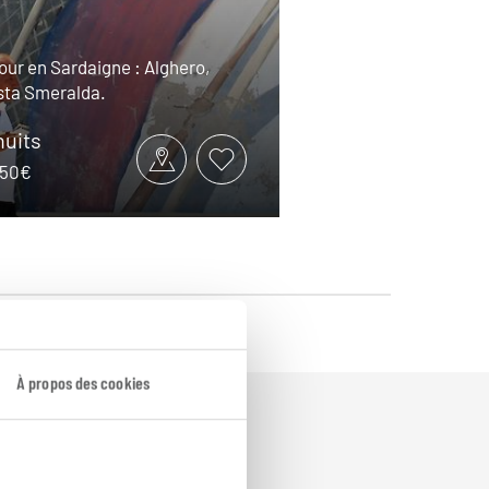
tour en Sardaigne : Alghero,
sta Smeralda.
nuits
1950€
À propos des cookies