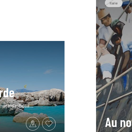
Italie
rde
 Smeralda, Bosa…
Au nor