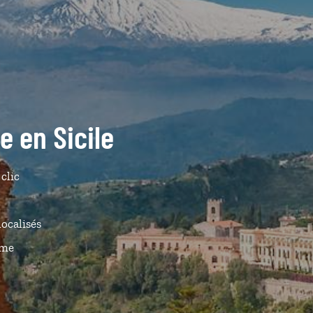
e en Sicile
 clic
localisés
ême