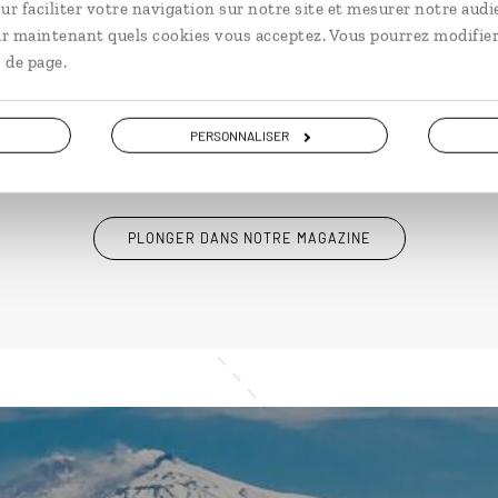
ur faciliter votre navigation sur notre site et mesurer notre audi
ir maintenant quels cookies vous acceptez. Vous pourrez modifier
 de page.
Ailleurs
est le magazine web de Comptoir des Voyages.
Conçu pour ceux qui préparent leur voyage et ceux que
passionnent les découvertes et rencontres du bout du
PERSONNALISER
monde, il fait naître une irrésistible envie d’aller voir
ailleurs.
PLONGER DANS NOTRE MAGAZINE