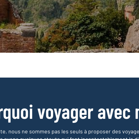
rquoi voyager avec 
e, nous ne sommes pas les seuls à proposer des voyag
s avons quelques atouts qui font incontestablement la di