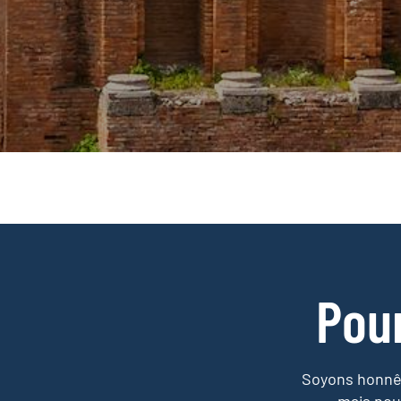
Pou
Soyons honnêt
mais nou