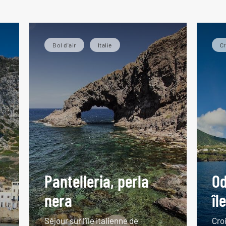
e gui
Bol d'air
Italie
Cr
Pantelleria, perla
Od
nera
îl
Séjour sur l’île italienne de
Croi