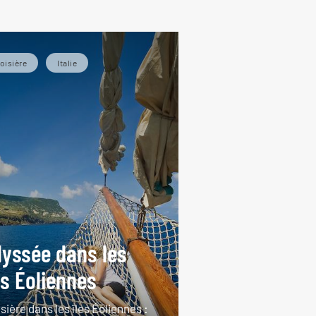
de
oisière
Italie
yssée dans les
es Éoliennes
sière dans les îles Éoliennes :