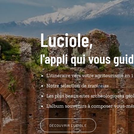
Luciole,
l'appli qui vous guid
L’itinéraire vers votre agritourisme en 1
Notre sélection de
trattorias
Les plus beaux sites archéologiques géo
L'album souvenirs à composer vous-m
DÉCOUVRIR LUCIOLE