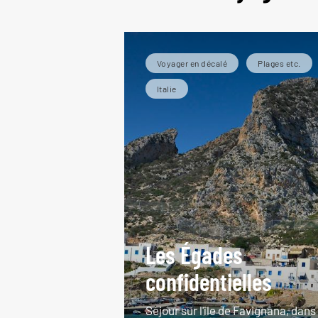
L
Voyager en décalé
Plages etc.
Italie
Les Égades
confidentielles
Séjour sur l'île de Favignana, dans