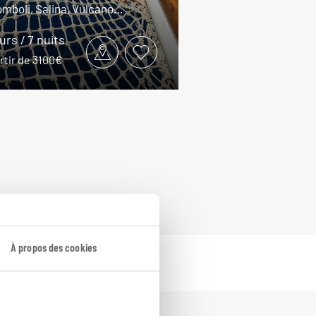
omboli, Salina, Vulcano…
ours / 7 nuits
rtir de 3100€
À propos des cookies