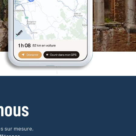
nous
es sur mesure,
fférence.