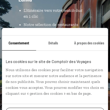
L’itinéraire vers votre
watch-hut
en 1 clic
Notre sélection de restaurants
pour un
rice & curry
Les plus beaux temples
Consentement
Détails
À propos des cookies
géolocalisés
L'album souvenirs à composer
vous-même
Les cookies sur le site de Comptoir des Voyages
Nous utilisons des cookies pour faciliter votre navigation
sur notre site et mesurer notre audience et la pertinence
de nos publicités. Vous pouvez choisir maintenant quels
DÉCOUVRIR LUCIOLE
cookies vous acceptez. Vous pourrez modifier vos choix en
cliquant sur « gestion des cookies » en bas de page.