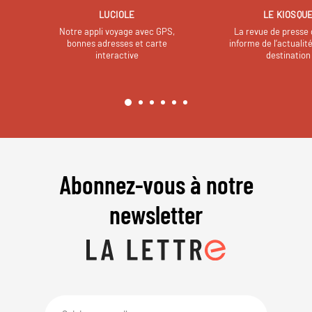
LUCIOLE
LE KIOSQU
Notre appli voyage avec GPS,
La revue de presse 
bonnes adresses et carte
informe de l’actualit
interactive
destination
Abonnez-vous à notre
newsletter