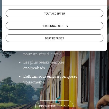
Luciole,
l'appli qui vous guide au Sri
TOUT ACCEPTER
Lanka
PERSONNALISER
L’itinéraire vers votre
watch-hut
TOUT REFUSER
en 1 clic
Notre sélection de restaurants
pour un
rice & curry
Les plus beaux temples
géolocalisés
L'album souvenirs à composer
vous-même
DÉCOUVRIR LUCIOLE