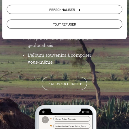
PERSONNALISER
L’itinéraire vers votre lodge en 1
clic
TOUT REFUSER
La playlist de votre voyage
Les plus beaux parcs nationaux
géolocalisés
L'album souvenirs à composer
vous-même
DÉCOUVRIR LUCIOLE