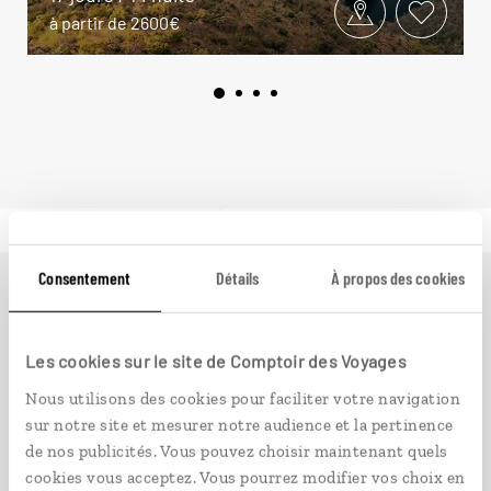
à partir de 2600€
Consentement
Détails
À propos des cookies
Ailleurs
est le magazine web de Comptoir des Voyages.
Conçu pour ceux qui préparent leur voyage et ceux que
Les cookies sur le site de Comptoir des Voyages
passionnent les découvertes et rencontres du bout du
monde, il fait naître une irrésistible envie d’aller voir
Nous utilisons des cookies pour faciliter votre navigation
ailleurs.
sur notre site et mesurer notre audience et la pertinence
de nos publicités. Vous pouvez choisir maintenant quels
cookies vous acceptez. Vous pourrez modifier vos choix en
PLONGER DANS NOTRE MAGAZINE