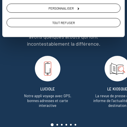
nous
PERSONNALISER
Soyons honnête, nous ne sommes pas les seuls
TOUT REFUSER
à proposer des voyages sur mesure,
mais nous
avons quelques atouts qui font
incontestablement la différence.
LUCIOLE
LE KIOSQU
Notre appli voyage avec GPS,
La revue de presse 
bonnes adresses et carte
informe de l’actualit
interactive
destination