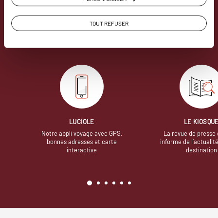
Soyons honnête, nous ne sommes pas les seuls
à proposer des voyages sur mesure,
mais nous
TOUT REFUSER
avons quelques atouts qui font
incontestablement la différence.
LUCIOLE
LE KIOSQU
Notre appli voyage avec GPS,
La revue de presse 
bonnes adresses et carte
informe de l’actualit
interactive
destination