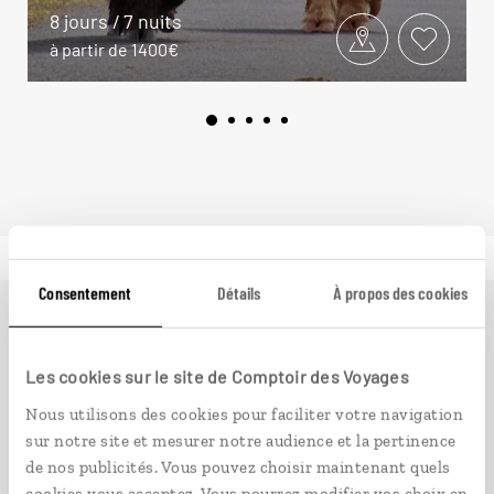
8 jours / 7 nuits
à partir de 1400€
Consentement
Détails
À propos des cookies
Ailleurs
est le magazine web de Comptoir des Voyages.
Conçu pour ceux qui préparent leur voyage et ceux que
Les cookies sur le site de Comptoir des Voyages
passionnent les découvertes et rencontres du bout du
Nous utilisons des cookies pour faciliter votre navigation
monde, il fait naître une irrésistible envie d’aller voir
sur notre site et mesurer notre audience et la pertinence
ailleurs.
de nos publicités. Vous pouvez choisir maintenant quels
cookies vous acceptez. Vous pourrez modifier vos choix en