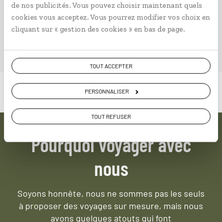
de nos publicités. Vous pouvez choisir maintenant quels
ailleurs.
cookies vous acceptez. Vous pourrez modifier vos choix en
cliquant sur « gestion des cookies » en bas de page.
PLONGER DANS NOTRE MAGAZINE
TOUT ACCEPTER
PERSONNALISER
TOUT REFUSER
Pourquoi voyager avec
nous
Soyons honnête, nous ne sommes pas les seuls
à proposer des voyages sur mesure,
mais nous
avons quelques atouts qui font