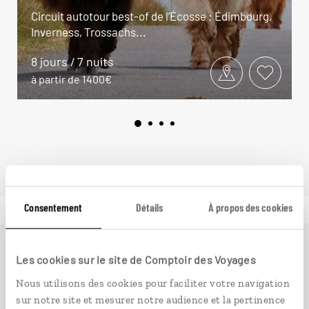
Circuit autotour best-of de l’Écosse : Édimbourg,
Inverness, Trossachs...
8 jours / 7 nuits
à partir de 1400€
Consentement
Détails
À propos des cookies
Ailleurs
est le magazine web de Comptoir des Voyages.
Les cookies sur le site de Comptoir des Voyages
Conçu pour ceux qui préparent leur voyage et ceux que
Nous utilisons des cookies pour faciliter votre navigation
passionnent les découvertes et rencontres du bout du
sur notre site et mesurer notre audience et la pertinence
monde, il fait naître une irrésistible envie d’aller voir