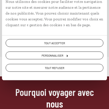
Nous utilisons des cookies pour faciliter votre navigation
sur notre site et mesurer notre audience et la pertinence
8 jours / 7 nuits
de nos publicités. Vous pouvez choisir maintenant quels
à partir de 1550€
cookies vous acceptez. Vous pourrez modifier vos choix en
cliquant sur « gestion des cookies » en bas de page.
TOUT ACCEPTER
PERSONNALISER
TOUT REFUSER
Pourquoi voyager avec
nous