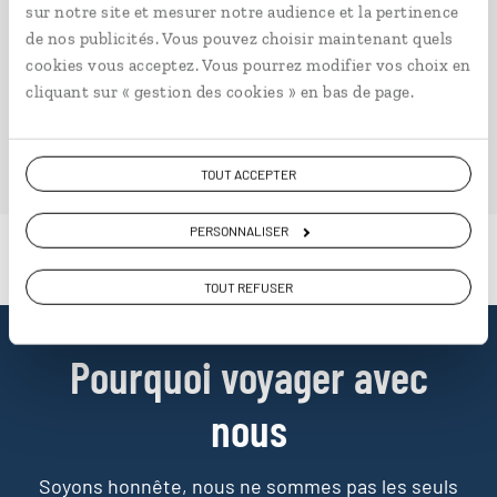
sur notre site et mesurer notre audience et la pertinence
passionnent les découvertes et rencontres du bout du
de nos publicités. Vous pouvez choisir maintenant quels
monde, il fait naître une irrésistible envie d’aller voir
cookies vous acceptez. Vous pourrez modifier vos choix en
ailleurs.
cliquant sur « gestion des cookies » en bas de page.
PLONGER DANS NOTRE MAGAZINE
TOUT ACCEPTER
PERSONNALISER
TOUT REFUSER
Pourquoi voyager avec
nous
Soyons honnête, nous ne sommes pas les seuls