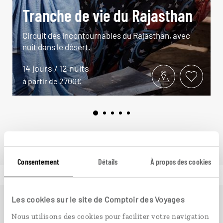
Tranche de vie du Rajasthan
Circuit des incontournables du Rajasthan, avec
nuit dans le désert.
14 jours / 12 nuits
à partir de 2700€
Consentement
Détails
À propos des cookies
Les cookies sur le site de Comptoir des Voyages
Ailleurs
est le magazine web de Comptoir des Voyages.
Nous utilisons des cookies pour faciliter votre navigation
Conçu pour ceux qui préparent leur voyage et ceux que