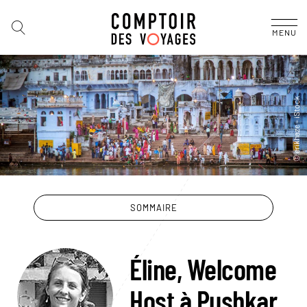
MENU
SOMMAIRE
Éline, Welcome
Host à Pushkar