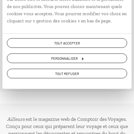
Tranche de vie du Rajasthan
de nos publicités. Vous pouvez choisir maintenant quels
Circuit des incontournables du Rajasthan, avec
cookies vous acceptez. Vous pourrez modifier vos choix en
nuit dans le désert.
cliquant sur « gestion des cookies » en bas de page.
14 jours / 12 nuits
à partir de 2700€
TOUT ACCEPTER
PERSONNALISER
TOUT REFUSER
Ailleurs
est le magazine web de Comptoir des Voyages.
Conçu pour ceux qui préparent leur voyage et ceux que
passionnent les découvertes et rencontres du bout du