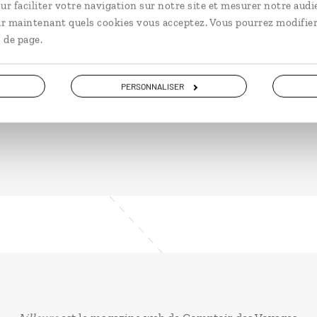
ur faciliter votre navigation sur notre site et mesurer notre audi
riad.
Mar
ir maintenant quels cookies vous acceptez. Vous pourrez modifier
 de page.
4 jours / 3 nuits
15 j
à partir de 870€
à p
PERSONNALISER