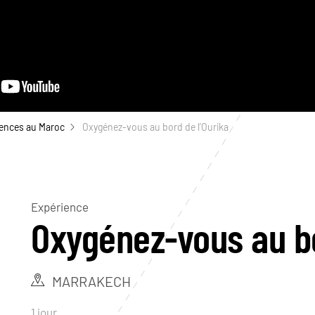
ences au Maroc
Oxygénez-vous au bord de l’Ourika
Expérience
Oxygénez-vous au bo
MARRAKECH
1 jour