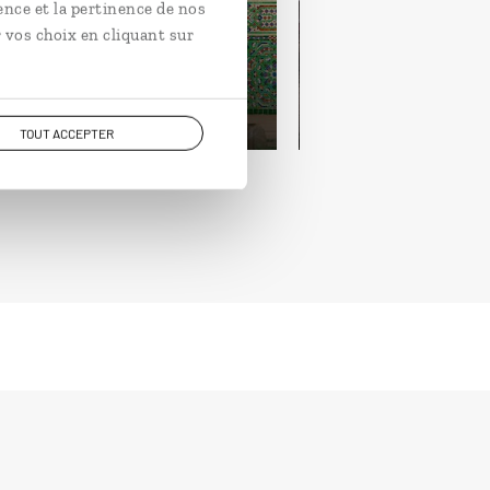
ence et la pertinence de nos
rakech…
Essaouira.
 vos choix en cliquant sur
ours / 14 nuits
8 jours / 7 nuits
artir de 2040€
à partir de 1120€
TOUT ACCEPTER