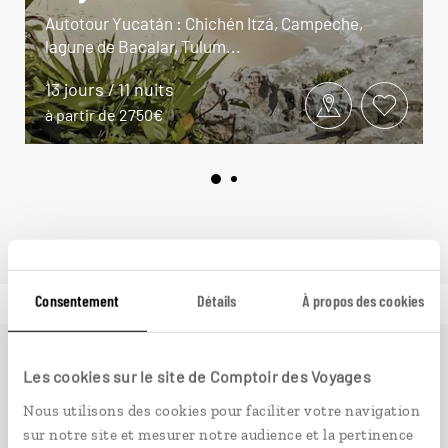
Autotour Yucatán : Chichén Itzá, Campeche,
lagune de Bacalar, Tulum...
13 jours / 11 nuits
à partir de 2750€
Consentement
Détails
À propos des cookies
Ailleurs
est le magazine web de Comptoir des Voyages.
Les cookies sur le site de Comptoir des Voyages
Conçu pour ceux qui préparent leur voyage et ceux que
Nous utilisons des cookies pour faciliter votre navigation
passionnent les découvertes et rencontres du bout du
sur notre site et mesurer notre audience et la pertinence
monde, il fait naître une irrésistible envie d’aller voir