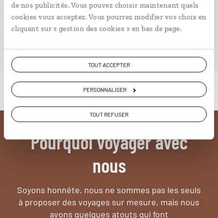
de nos publicités. Vous pouvez choisir maintenant quels
ailleurs.
cookies vous acceptez. Vous pourrez modifier vos choix en
cliquant sur « gestion des cookies » en bas de page.
PLONGER DANS NOTRE MAGAZINE
TOUT ACCEPTER
PERSONNALISER
TOUT REFUSER
Pourquoi voyager avec
nous
Soyons honnête, nous ne sommes pas les seuls
à proposer des voyages sur mesure,
mais nous
avons quelques atouts qui font