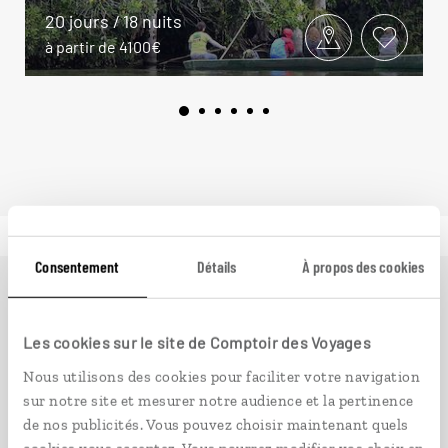
20 jours / 18 nuits
à partir de 4100€
Consentement
Détails
À propos des cookies
Ailleurs
est le magazine web de Comptoir des Voyages.
Conçu pour ceux qui préparent leur voyage et ceux que
Les cookies sur le site de Comptoir des Voyages
passionnent les découvertes et rencontres du bout du
Nous utilisons des cookies pour faciliter votre navigation
monde, il fait naître une irrésistible envie d’aller voir
sur notre site et mesurer notre audience et la pertinence
ailleurs.
de nos publicités. Vous pouvez choisir maintenant quels