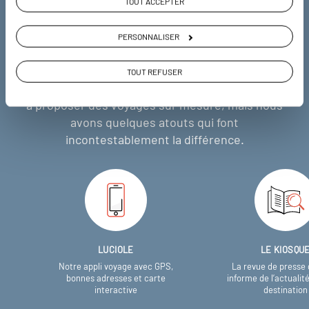
TOUT ACCEPTER
Pourquoi voyager avec
PERSONNALISER
nous
TOUT REFUSER
Soyons honnête, nous ne sommes pas les seuls
à proposer des voyages sur mesure,
mais nous
avons quelques atouts qui font
incontestablement la différence.
LUCIOLE
LE KIOSQU
Notre appli voyage avec GPS,
La revue de presse 
bonnes adresses et carte
informe de l’actualit
interactive
destination