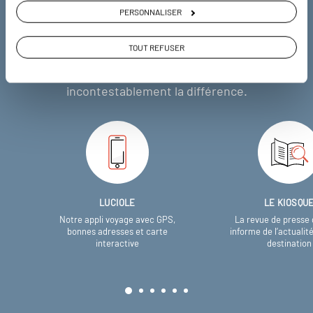
nous
PERSONNALISER
Soyons honnête, nous ne sommes pas les seuls
TOUT REFUSER
à proposer des voyages sur mesure,
mais nous
avons quelques atouts qui font
incontestablement la différence.
LUCIOLE
LE KIOSQU
Notre appli voyage avec GPS,
La revue de presse 
bonnes adresses et carte
informe de l’actualit
interactive
destination