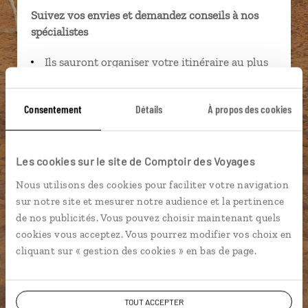
Suivez vos envies et demandez conseils à nos
spécialistes
Ils sauront organiser votre itinéraire au plus
près de vos envies et de la réalité du pays.
Échangez en face à face ou depuis nos studios
Consentement
Détails
À propos des cookies
connectés en agence, mais aussi par email ou
téléphone.
Vous gardez le même interlocuteur avant,
Les cookies sur le site de Comptoir des Voyages
pendant et après votre voyage.
Nous utilisons des cookies pour faciliter votre navigation
sur notre site et mesurer notre audience et la pertinence
de nos publicités. Vous pouvez choisir maintenant quels
cookies vous acceptez. Vous pourrez modifier vos choix en
DEMANDER UN DEVIS
cliquant sur « gestion des cookies » en bas de page.
ou
Construisez votre voyage avec un spécialiste Emirats
TOUT ACCEPTER