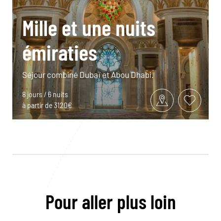
Mille et une nuits
émiraties
Séjour combiné Dubaï et Abou Dhabi.
8 jours / 6 nuits
à partir de 3120€
Pour aller plus loin