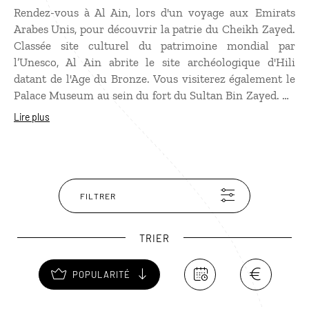
Rendez-vous à Al Ain, lors d'un voyage aux
Emirats
Arabes Unis
, pour découvrir la patrie du Cheikh Zayed.
Classée site culturel du patrimoine mondial par
l’Unesco, Al Ain abrite le site archéologique d'Hili
datant de l'Age du Bronze. Vous visiterez également le
Palace Museum au sein du fort du Sultan Bin Zayed. Ce
sera l'occasion de mieux connaître le patrimoine
Lire plus
archéologique et culturel de l'Émirat. Dans une
ambiance très animée, en particulier le matin, le
marché aux Chameaux vous permettra d'assister au
marchandage des négociants venus vendre leurs
meilleurs camélidés. Les plus sportifs iront ensuite au
FILTRER
Wadi Adventure Park, parcours artificiel de descente en
eaux vives. Vous pourrez y pratiquer le kayak et le surf
TRIER
sur des vagues artificielles.
POPULARITÉ