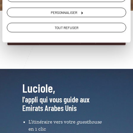
Arabes Unis
01 86 95 65 00
PERSONNALISER
TOUT REFUSER
Du lundi au samedi de 09h30 à 18h30
Luciole,
l'appli qui vous guide aux
Emirats Arabes Unis
L’itinéraire vers votre
guesthouse
en 1 clic