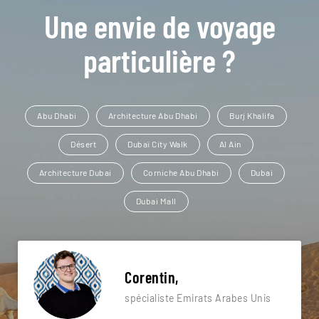
Une envie de voyage
particulière ?
Abu Dhabi
Architecture Abu Dhabi
Burj Khalifa
Désert
Dubaï City Walk
Al Ain
Architecture Dubai
Corniche Abu Dhabi
Dubai
Dubai Mall
Corentin,
spécialiste Emirats Arabes Unis